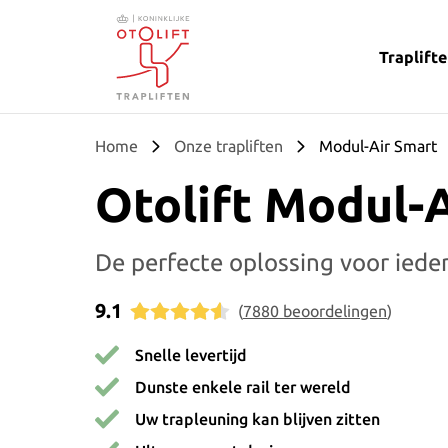
Traplift
Otolift Trapliften
Home
Onze trapliften
Modul-Air Smart
Otolift Modul-
De perfecte oplossing voor iede
9.1
(
7880
beoordelingen
)
Snelle levertijd
Dunste enkele rail ter wereld
Uw trapleuning kan blijven zitten