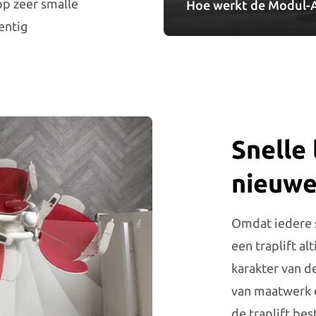
op zeer smalle
Hoe werkt de Modul-Ai
ventig
Snelle 
nieuwe
Omdat iedere si
een traplift a
karakter van de
van maatwerk e
de traplift be