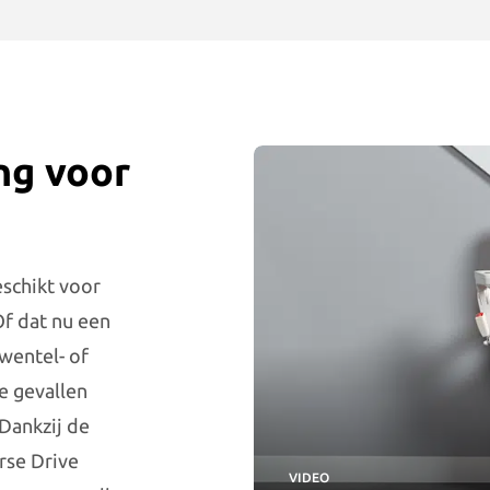
ng voor
eschikt voor
Of dat nu een
wentel- of
e gevallen
 Dankzij de
rse Drive
VIDEO