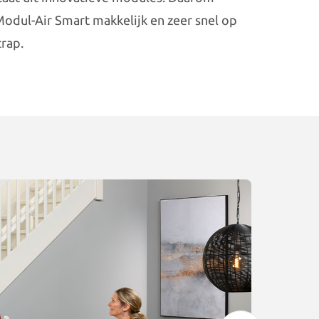
odul-Air Smart makkelijk en zeer snel op
rap.
V
o
Het