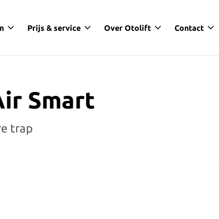
en
Prijs & service
Over Otolift
Contact
Air Smart
re trap