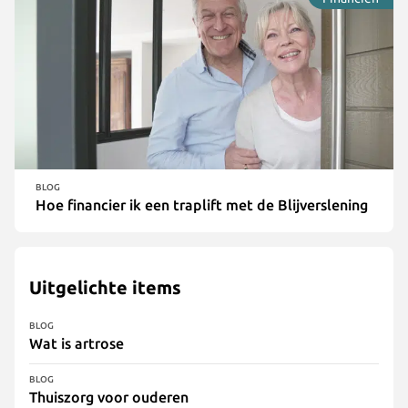
Traplift via de Wmo
Klantverhalen
Valpreventie
Producten
Nieuws
Otolift Modul-Air Smart
Duurzaamheid
Otolift Two
Otolift Line
BLOG
Hoe financier ik een traplift met de Blijverslening
Uitgelichte items
BLOG
Wat is artrose
BLOG
Thuiszorg voor ouderen