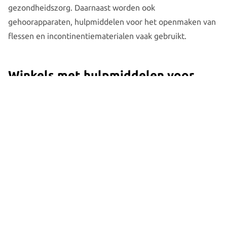
gezondheidszorg. Daarnaast worden ook
gehoorapparaten, hulpmiddelen voor het openmaken van
flessen en incontinentiematerialen vaak gebruikt.
Winkels met hulpmiddelen voor
ouderen
Hulpmiddelen zijn te koop, te huur of te leen. Dat kan
online of in fysieke winkels. Medische hulpmiddelen
(bijvoorbeeld medicijnen en thermometers) zijn in de
meeste supermarkten en bij apotheken te koop. Maar
voor hulpmiddelen die speciaal bedoeld zijn voor ouderen,
bestaan er thuiszorgwinkels. Deze winkels met
hulpmiddelen voor ouderen hebben vooral hulpmiddelen
voor thuis en onderweg in het assortiment. Zoals rollators,