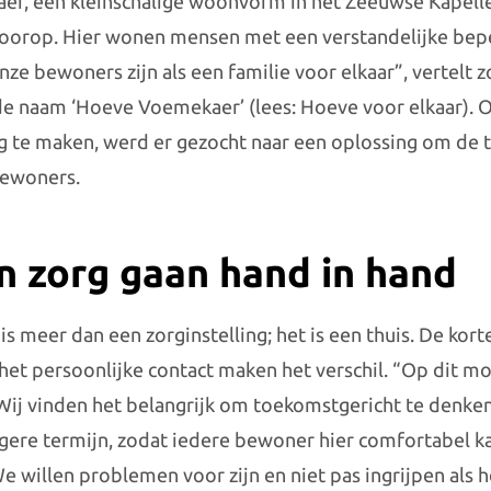
r, een kleinschalige woonvorm in het Zeeuwse Kapelle,
oorop. Hier wonen mensen met een verstandelijke bepe
“Onze bewoners zijn als een familie voor elkaar”, vertel
de naam ‘Hoeve Voemekaer’ (lees: Hoeve voor elkaar)
te maken, werd er gezocht naar een oplossing om de t
bewoners.
 zorg gaan hand in hand
meer dan een zorginstelling; het is een thuis. De korte 
n het persoonlijke contact maken het verschil. “Op dit
Wij vinden het belangrijk om toekomstgericht te denken
gere termijn, zodat iedere bewoner hier comfortabel k
e willen problemen voor zijn en niet pas ingrijpen als he