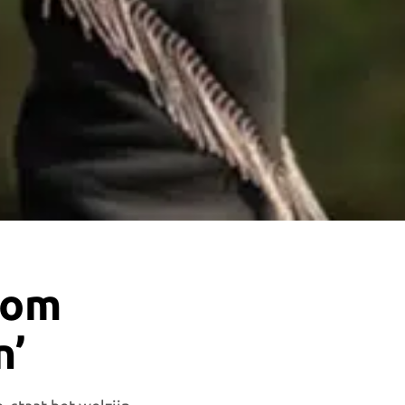
 om
n’