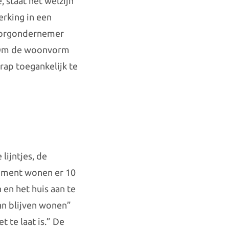
 staat het welzijn
rking in een
t zorgondernemer
. Om de woonvorm
rap toegankelijk te
lijntjes, de
 moment wonen er 10
 en het huis aan te
an blijven wonen”
t te laat is.” De