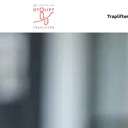
Traplifte
Otolift Trapliften