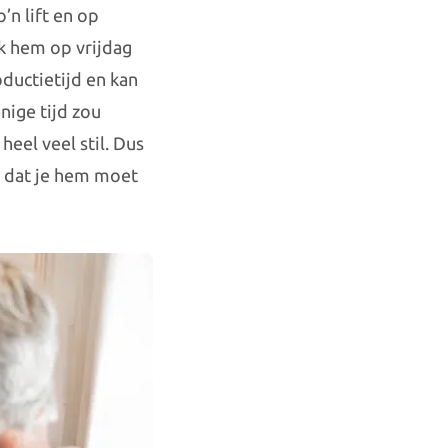
’n lift en op
k hem op vrijdag
oductietijd en kan
nige tijd zou
heel veel stil. Dus
r dat je hem moet