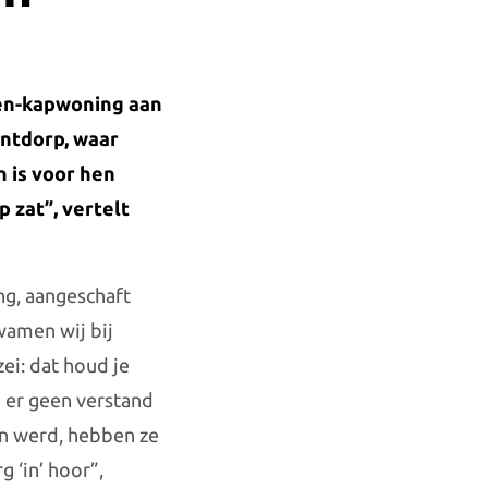
een-kapwoning aan
intdorp, waar
n is voor hen
p zat”, vertelt
ing, aangeschaft
wamen wij bij
zei: dat houd je
n er geen verstand
en werd, hebben ze
 ‘in’ hoor”,