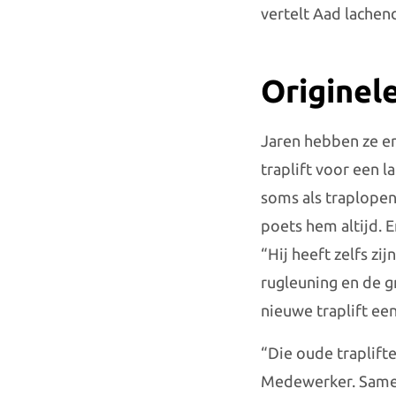
vertelt Aad lachend
Originel
Jaren hebben ze er
traplift voor een l
soms als traplopen 
poets hem altijd. E
“Hij heeft zelfs zi
rugleuning en de gr
nieuwe traplift een 
“Die oude traplift
Medewerker. Samen 