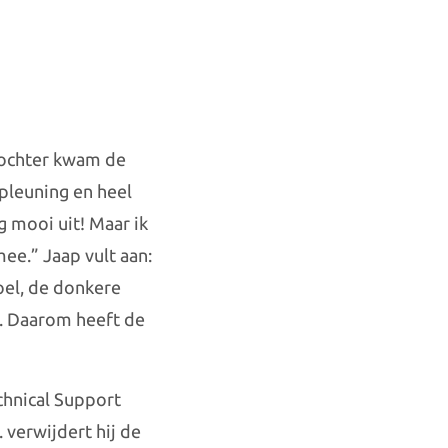
dochter kwam de
apleuning en heel
g mooi uit! Maar ik
mee.” Jaap vult aan:
toel, de donkere
ap. Daarom heeft de
chnical Support
 verwijdert hij de