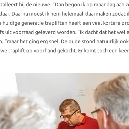
stalleert hij de nieuwe. “Dan begon ik op maandag aan zo
laar. Daarna moest ik hem helemaal klaarmaken zodat i
e huidige generatie trapliften heeft een veel kortere pr
lfs uit voorraad geleverd worden. “Ik dacht dat het wel e
p, “maar het ging erg snel. De oude stond natuurlijk ook 
we traplift op voorhand gekocht. Er komt toch een kee