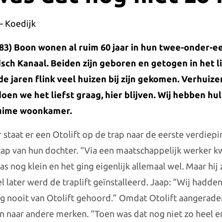
– Koedijk
(83) Boon wonen al ruim 60 jaar in hun twee-onder-
ch Kanaal. Beiden zijn geboren en getogen in het l
de jaren flink veel huizen bij zijn gekomen. Verhuize
oen we het liefst graag, hier blijven. Wij hebben hul
ruime woonkamer.
 staat er een Otolift op de trap naar de eerste verdiep
ap van hun dochter. “Via een maatschappelijk werker k
as nog klein en het ging eigenlijk allemaal wel. Maar hij 
el later werd de traplift geïnstalleerd. Jaap: “Wij hadde
g nooit van Otolift gehoord.” Omdat Otolift aangerad
n naar andere merken. “Toen was dat nog niet zo heel erg