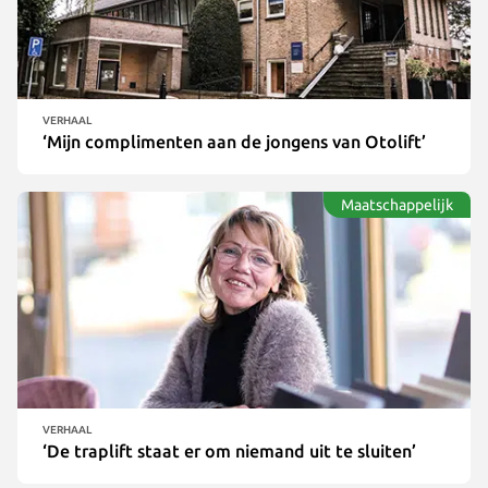
Traplift via de Wmo
Klantverhalen
Valpreventie
Producten
Nieuws
Otolift Modul-Air Smart
VERHAAL
‘Mijn complimenten aan de jongens van Otolift’
Duurzaamheid
Otolift Two
Maatschappelijk
Otolift Line
VERHAAL
‘De traplift staat er om niemand uit te sluiten’