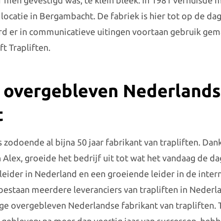
r men gevestigd was, te klein bleek. In 1981 verhuisde 
 locatie in Bergambacht. De fabriek is hier tot op de d
rd er in communicatieve uitingen voortaan gebruik gem
t Trapliften.
 overgebleven Nederland
t
is zodoende al bijna 50 jaar fabrikant van trapliften. Dan
 Alex, groeide het bedrijf uit tot wat het vandaag de da
eider in Nederland en een groeiende leider in de inter
r bestaan meerdere leveranciers van trapliften in Nederl
nige overgebleven Nederlandse fabrikant van trapliften. 