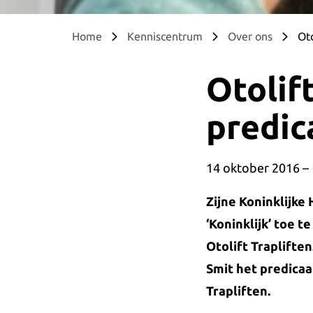
Home
Kenniscentrum
Over ons
Oto
Otolif
predic
14 oktober 2016 – 
Zijne Koninklijk
‘Koninklijk’ toe 
Otolift Traplifte
Smit het predicaa
Trapliften.