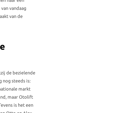
men naar een
ag van vandaag
aakt van de
se
kzij de bezielende
g nog steeds is:
nationale markt
and, maar Otolift
Tevens is het een