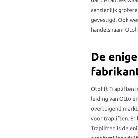
dat de fabriek waa
aanzienlijk grotere
gevestigd. Ook we
handelsnaam Otolif
De enige
fabrikan
Otolift Trapliften 
leiding van Otto en
overtuigend marktl
voor trapliften. E
Trapliften is de e