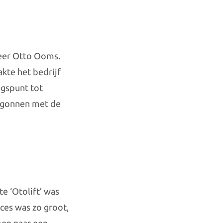
eer Otto Ooms.
akte het bedrijf
ngspunt tot
begonnen met de
e ‘Otolift’ was
ces was zo groot,