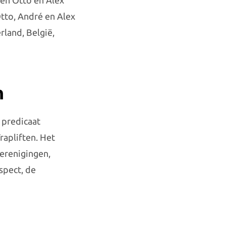
ben Otto en Alex
Otto, André en Alex
rland, België,
n
 predicaat
rapliften. Het
verenigingen,
spect, de