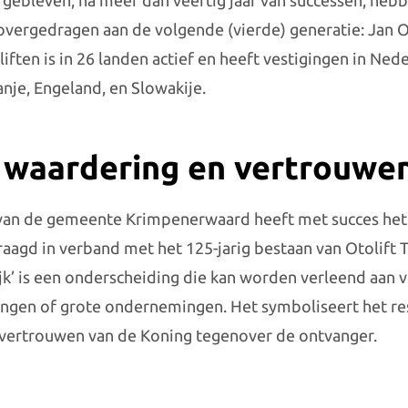
f gebleven; na meer dan veertig jaar van successen, heb
 overgedragen aan de volgende (vierde) generatie: Jan 
iften is in 26 landen actief en heeft vestigingen in Nede
panje, Engeland, en Slowakije.
 waardering en vertrouwe
an de gemeente Krimpenerwaard heeft met succes het
raagd in verband met het 125-jarig bestaan van Otolift T
ijk’ is een onderscheiding die kan worden verleend aan 
llingen of grote ondernemingen. Het symboliseert het re
 vertrouwen van de Koning tegenover de ontvanger.