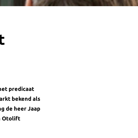
t
het predicaat
arkt bekend als
ing de heer Jaap
 Otolift