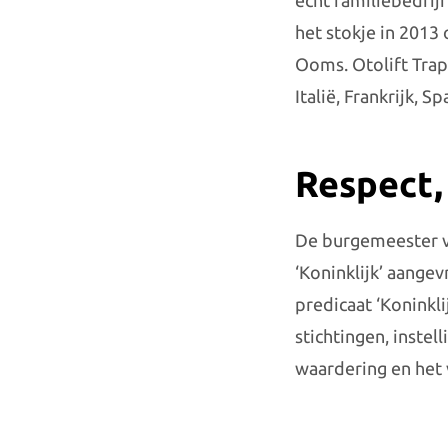
echt familiebedrij
het stokje in 2013
Ooms. Otolift Trapl
Italië, Frankrijk, S
Respect,
De burgemeester v
‘Koninklijk’ aangev
predicaat ‘Koninkl
stichtingen, inste
waardering en het